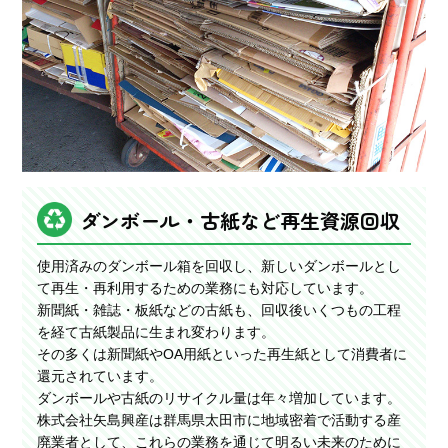
ダンボール・古紙など再生資源回収
使用済みのダンボール箱を回収し、新しいダンボールとし
て再生・再利用するための業務にも対応しています。
新聞紙・雑誌・板紙などの古紙も、回収後いくつもの工程
を経て古紙製品に生まれ変わります。
その多くは新聞紙やOA用紙といった再生紙として消費者に
還元されています。
ダンボールや古紙のリサイクル量は年々増加しています。
株式会社矢島興産は群馬県太田市に地域密着で活動する産
廃業者として、これらの業務を通じて明るい未来のために